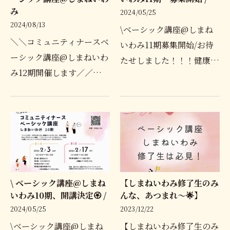
み
2024/05/25
2024/08/13
\ベーシック講座@しまね
＼＼コミュニティナースベ
いわみ11期募集開始/お待
ーシック講座@しまねいわ
たせしました！！！健康お
み12期開催します／／受講
せっかいの知恵を学ぶコミ
希望をいただき、12期のリ
ュニティナースベーシック
リースです！【コミュニテ
講座@しまねいわみ、5月
ィナースとは】『人とつな
に開催します〜！気になっ
がり、まちを元気にする』
てた！！ピンときた✨とい
コミュニティナースは、…
う…
\ ベーシック講座@しまね
【しまねいわみ修了生のみ
いわみ10期、開講決定🏵 /
んな、あつまれ〜🌟】
2024/05/25
2023/12/22
\ベーシック講座@しまね
【しまねいわみ修了生のみ