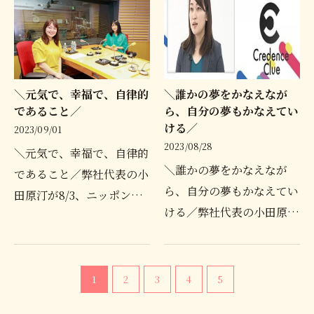
いわみ9期の申し込みが開
します🌸人生を歩んでいく
始しました✨【オンライン
なかでの様々なライフステ
講座開催日時】2023年11
ージ…
月4日(…
＼元気で、幸福で、自律的
＼誰かの夢をかなえなが
であること／
ら、自分の夢もかなえてい
ける／
2023/09/01
2023/08/28
＼元気で、幸福で、自律的
＼誰かの夢をかなえなが
であること／弊社代表の小
ら、自分の夢もかなえてい
田原汀が8/3、ニッポン放
ける／弊社代表の小田原汀
送ラジオ『竹内由恵のT-
がBS11『CC〜
Times』に出演しました！
credenceclue〜』の番組
T-Timesは大手企業からベ
に出演しました！CCは各
ンチャー企業まで活躍する
1
2
3
4
5
業界のリーダーが行う成功
経営者の方々、会社を代表