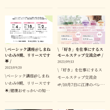
を学ぶ、コミュニティナー
ーシック講座＠しまねいわ
スベーシック講座＠しまね
み9期の参加者をまだまだ
いわみ9期の参加者をまだ
募集しております！ナビゲ
まだ募集しております！病
ーターセッションではベ
院とはまた違うフィールド
ー…
で…
\ ベーシック講座@しまね
\ 「好き」を仕事にするス
いわみ9期、リリースです
モールステップ交流会🌱 /
🌟 /
2023/09/13
2023/09/20
\「好き」を仕事にするス
\ベーシック講座@しまね
モールステップ交流会
いわみ9期、リリースです
🌱/10月7日に江津のパレッ
🌟/健康おせっかいの知恵
トごうつにて開かれる女性
を学ぶ、コミュニティナー
の起業支援交流会に弊社代
スベーシック講座＠しまね
表が先輩起業家として登壇