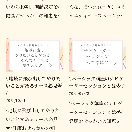
いわみ10期、開講決定🏵/
んな、あつまれ〜🌟】コミ
健康おせっかいの知恵を学
ュニティナースベーシック
ぶコミュニティナースベー
講座＠しまねいわみ修了生
シック講座@しまねいわ
のみなさま、オンライン同
み、来年2月に開講の運び
窓会のご案内です！コミュ
となりました！今期は、お
ニティナースベーシック講
かげさまで記念すべき10期
座＠しまねいわみも気が…
とな…
\ 地域に飛び出してやりた
\ ベーシック講座のナビゲ
いことがあるナース必見🌟
ーターセッションとは🌟 /
/
2023/09/28
2023/10/01
\ベーシック講座のナビゲ
\地域に飛び出してやりた
ーターセッションとは🌟/
いことがあるナース必見
健康おせっかいの知恵を学
🌟/健康おせっかいの知恵
ぶ、コミュニティナースベ