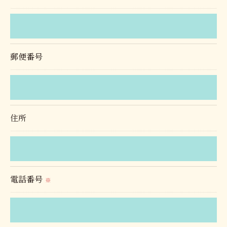
＜個人情報の安全管理＞
当社では、個人情報の漏洩等がなされないよう、適
切に安全管理対策を実施します。
郵便番号
＜個人情報を与えなかった場合に生じる結果＞
必要な情報を頂けない場合は、それに対応した当社
のサービスをご提供できない場合がございますので
住所
予めご了承ください。
＜個人情報の開示･訂正・削除･利用停止の手続につ
いて＞
電話番号
※
当社では、お客様の個人情報の開示･訂正･削除・利
用停止の手続を定めさせて頂いております。
ご本人である事を確認のうえ、対応させて頂きま