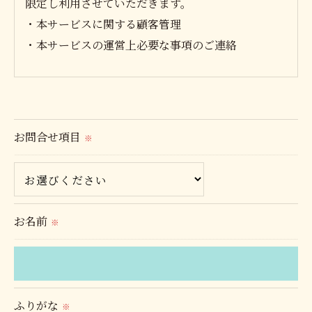
限定し利用させていただきます。
・本サービスに関する顧客管理
・本サービスの運営上必要な事項のご連絡
＜個人情報の提供について＞
当社ではお客様の同意を得た場合または法令に定め
られた場合を除き、
お問合せ項目
※
取得した個人情報を第三者に提供することはいたし
ません。
＜個人情報の委託について＞
お名前
※
当社では、利用目的の達成に必要な範囲において、
個人情報を外部に委託する場合があります。
これらの委託先に対しては個人情報保護契約等の措
置をとり、適切な監督を行います。
ふりがな
※