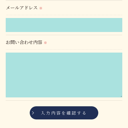
す。
メールアドレス
※
個人情報の開示･訂正･削除・利用停止の具体的手続
きにつきましては、お電話でお問合せ下さい。
お問い合わせ内容
※