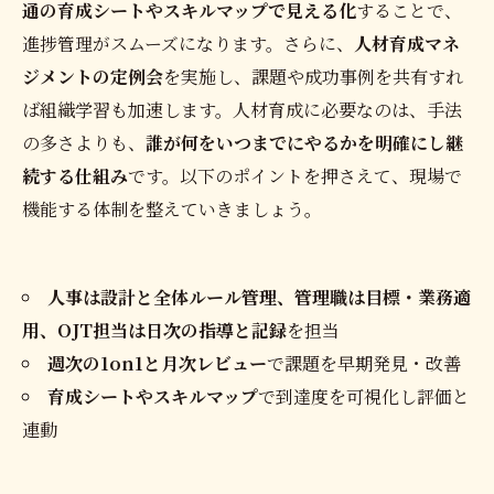
通の育成シートやスキルマップで見える化
することで、
進捗管理がスムーズになります。さらに、
人材育成マネ
ジメントの定例会
を実施し、課題や成功事例を共有すれ
ば組織学習も加速します。人材育成に必要なのは、手法
の多さよりも、
誰が何をいつまでにやるかを明確にし継
続する仕組み
です。以下のポイントを押さえて、現場で
機能する体制を整えていきましょう。
人事は設計と全体ルール管理、管理職は目標・業務適
用、OJT担当は日次の指導と記録
を担当
週次の1on1と月次レビュー
で課題を早期発見・改善
育成シートやスキルマップ
で到達度を可視化し評価と
連動