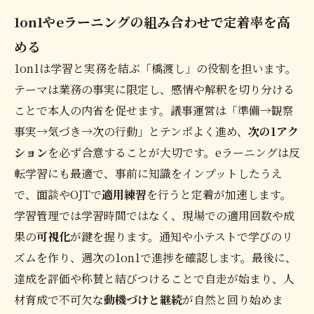
1on1やeラーニングの組み合わせで定着率を高
める
1on1は学習と実務を結ぶ「橋渡し」の役割を担います。
テーマは業務の事実に限定し、感情や解釈を切り分ける
ことで本人の内省を促せます。議事運営は「準備→観察
事実→気づき→次の行動」とテンポよく進め、
次の1アク
ション
を必ず合意することが大切です。eラーニングは反
転学習にも最適で、事前に知識をインプットしたうえ
で、面談やOJTで
適用練習
を行うと定着が加速します。
学習管理では学習時間ではなく、現場での適用回数や成
果の
可視化
が鍵を握ります。通知や小テストで学びのリ
ズムを作り、週次の1on1で進捗を確認します。最後に、
達成を評価や称賛と結びつけることで自走が始まり、人
材育成で不可欠な
動機づけと継続
が自然と回り始めま