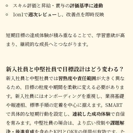
スキル評価と昇給・賞与の
評価基準に連動
1on1で
週次レビュー
し、改善点を即時反映
短期目標の達成体験が積み重なることで、学習意欲が高
まり、継続的な成長へとつながります。
新入社員と中堅社員で目標設計はどう変わる？
新入社員と中堅社員では
習熟度や責任範囲
が大きく異な
るため、目標の粒度や期間を柔軟に変える必要がありま
す。新入社員にはオンボーディングを重視し、業務基礎
や報連相、標準手順の定着を中心に据えます。SMART
で具体的な短期行動を設定し、
連続した成功体験
で自信
を育みます。中堅社員の場合は、より広い役割や
課題解
決・後進育成
を含めたKPIとOKRの併用が有効です。た