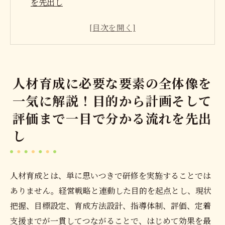
を先出し
事業戦略と人材育成の目的をつなぎ成果へ導く
指標を明確にしよう
目標設定をSMARTやOKRで比較！人材育成の
行動や成果につなげる秘訣
人材育成に必要な要素の全体像を
育成方法の設計をOJTやOFF-JTや1on1やeラー
一気に解説！目的から計画そして
ニングで最適化！社員の成長と効果アップ
評価まで一目で分かる流れを先出
指導者の配置や人材育成の管理体制で役割分担
と責任をクリアに
し
評価やフィードバックを設計して効果を見える
化！改善サイクルも加速
人材育成とは、単に思いつきで研修を実施することでは
会社概要
ありません。経営戦略と連動した目的を起点とし、現状
把握、目標設定、育成方法設計、指導体制、評価、定着
支援までが一貫してつながることで、はじめて効果を最