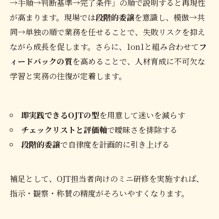
→手順→判断基準→完了条件」の順で説明すると再現性
が高まります。現場では
段階的委譲
を意識し、模倣→共
同→単独の順で業務を任せることで、失敗リスクを抑え
ながら成長を促します。さらに、1on1と組み合わせて
フ
ィードバックの質
を高めることで、人材育成に不可欠な
学習と実務の往復が定着します。
即実践できるOJTの型
を用意して迷いを減らす
チェックリストと評価軸
で曖昧さを排除する
段階的委譲
で自律度を計画的に引き上げる
補足として、OJT担当者向けのミニ研修を実施すれば、
指示・観察・称賛の精度がそろいやすくなります。