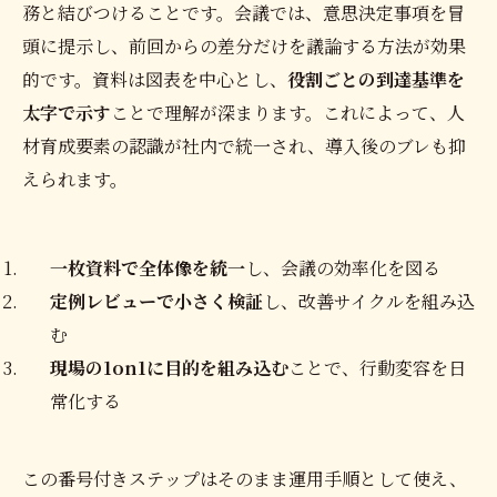
務と結びつけることです。会議では、意思決定事項を冒
頭に提示し、前回からの差分だけを議論する方法が効果
的です。資料は図表を中心とし、
役割ごとの到達基準を
太字で示す
ことで理解が深まります。これによって、人
材育成要素の認識が社内で統一され、導入後のブレも抑
えられます。
一枚資料で全体像を統一
し、会議の効率化を図る
定例レビューで小さく検証
し、改善サイクルを組み込
む
現場の1on1に目的を組み込む
ことで、行動変容を日
常化する
この番号付きステップはそのまま運用手順として使え、