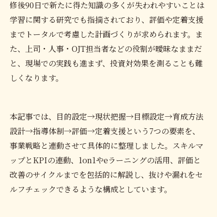
修後90日で新たに得た知識の多くが失われやすいことは
学習に関する研究でも指摘されており、評価や定着支援
までトータルで考慮した計画づくりが求められます。ま
た、上司・人事・OJT担当者などの役割が曖昧なままだ
と、現場での実践も進まず、投資対効果を測ることも難
しくなります。
本記事では、目的設定→現状把握→目標設定→育成方法
設計→指導体制→評価→定着支援という7つの要素を、
事業戦略と連動させて具体的に整理しました。スキルマ
ップとKPIの連動、1on1やeラーニングの活用、評価と
改善のサイクルまでを包括的に解説し、抜けや漏れをセ
ルフチェックできるような構成としています。