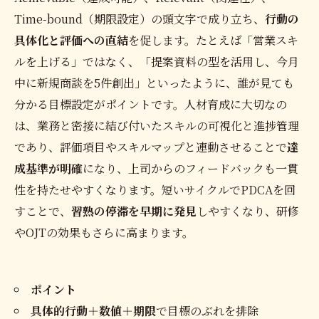
Time-bound（期限設定）の頭文字で成り立ち、
行動の
具体化と評価への直結
を促します。たとえば「営業スキ
ルを上げる」ではなく、「提案資料の型を活用し、今月
中に新規商談を5件創出」といったように、誰が見ても
分かる目標設定がポイントです。人材育成に大切なの
は、業務と密接に結び付いたスキルの可視化と進捗管理
であり、評価項目やスキルマップと連動させることで
達
成基準が明確
になり、上司からのフィードバックも一貫
性を持たせやすくなります。短いサイクルでPDCAを回
すことで、
習熟の停滞を早期に発見
しやすくなり、研修
やOJTの効果もさらに高まります。
ポイント
具体的行動＋数値＋期限
で目標のぶれを排除