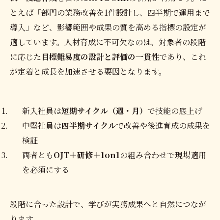
とえば「部門の業務改善を1件設計し、四半期で運用まで
導入」など、影響範囲や成果の質を高める指標の設定が
適しています。人材育成に不可欠なのは、対象者の段階
に応じた
目標難易度の設計と評価の一貫性
であり、これ
が定着と成長を加速させる要因となります。
新入社員は
短期サイクル（週・月）
で技能の底上げ
中堅社員は
四半期サイクル
で改善や後進育成の成果を
検証
両者とも
OJT＋研修＋1on1
の組み合わせで現場適用
を必須にする
段階に合った設計で、学びが実務成果へと自然につなが
ります。