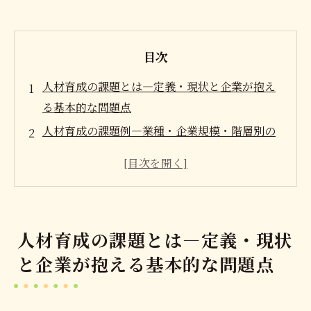
目次
人材育成の課題とは―定義・現状と企業が抱え
る基本的な問題点
人材育成の課題例―業種・企業規模・階層別の
具体例
人材育成課題解決策の全体像―最新トレンドと
戦略的アプローチ
企業規模別人材育成計画の立て方と実施ステッ
人材育成の課題とは―定義・現状
プ
と企業が抱える基本的な問題点
人材育成の費用相場・投資対効果と予算最適化
会社概要