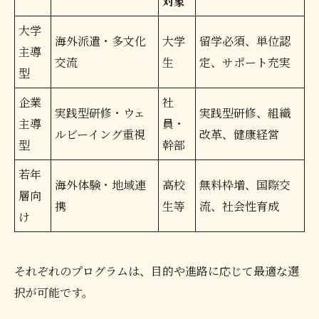
対象
大学
海外派遣・多文化
大学
留学必須、単位認
主導
交流
生
定、サポート充実
型
企業
社
実践型研修・ウェ
実践型研修、組織
主導
員・
ルビーイング重視
改革、健康経営
型
幹部
若年
海外体験・地域連
高校
無料枠増、国際交
層向
携
生等
流、社会性育成
け
それぞれのプログラムは、目的や進路に応じて最適な選
択が可能です。