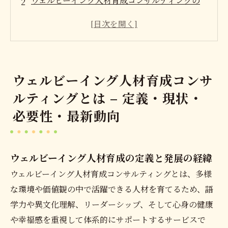
ウェルビーイング人材育成コンサルティングの
主な種類と比較 – 大学・企業・若年層向け
ウェルビーイング人材育成コンサルティングの
選び方と評価基準 – 失敗しない5つのポイント
グローバル人材育成プログラムの動向と展望
ウェルビーイング人材育成コンサ
会社概要
ルティングとは – 定義・現状・
必要性・最新動向
ウェルビーイング人材育成の定義と発展の経緯
ウェルビーイング人材育成コンサルティングとは、多様
な環境や価値観の中で活躍できる人材を育てるため、語
学力や異文化理解、リーダーシップ、そして心身の健康
や幸福感を重視して体系的にサポートするサービスで