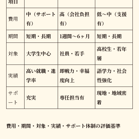
項目
中（サポート
高（会社負担
低〜中（支援
費用
有）
有）
有）
期間
短期・長期
1週間〜6ヶ月
短期・長期
高校生・若年
対象
大学生中心
社員・若手
層
高い就職・進
即戦力・幸福
語学力・社会
実績
学率
度向上
性強化
サポ
現地・地域密
充実
専任担当有
ート
着
費用・期間・対象・実績・サポート体制の評価基準